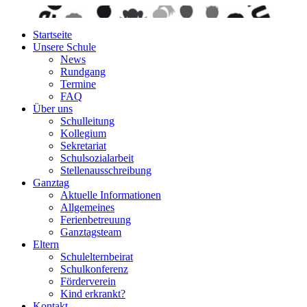
Startseite
Unsere Schule
News
Rundgang
Termine
FAQ
Über uns
Schulleitung
Kollegium
Sekretariat
Schulsozialarbeit
Stellenausschreibung
Ganztag
Aktuelle Informationen
Allgemeines
Ferienbetreuung
Ganztagsteam
Eltern
Schulelternbeirat
Schulkonferenz
Förderverein
Kind erkrankt?
Kontakt